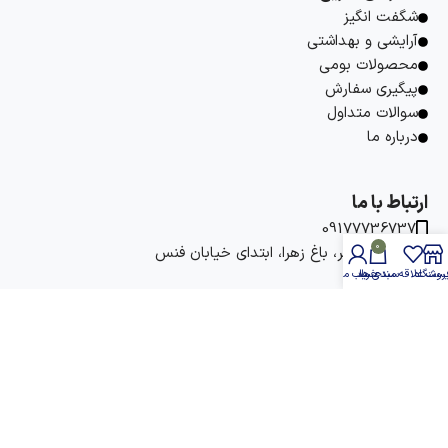
شگفت انگیز
آرایشی و بهداشتی
محصولات بومی
پیگیری سفارش
سوالات متداول
درباره ما
ارتباط با ما
09177736737
0
آدرس: بوشهر، باغ زهرا، ابتدای خیابان فنس
hobbaneh
روشگاه
یست علاقه مندی ها
سبد خرید
حساب من
hobbaneh
info@hobbaneh.com