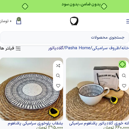
بدون ضامن، بدون سود
0
0
تومان
خانه
ظروف سرامیکی
Pasha Home
گلادیاتور
فیلتر ها
لته خوری گلادیاتور پاشاهوم سرامیکی
بشقاب پلوخوری سرامیکی پاشاهوم
660,000
تومان
295,000
تومان