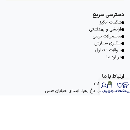
دسترسی سریع
شگفت انگیز
آرایشی و بهداشتی
محصولات بومی
پیگیری سفارش
سوالات متداول
درباره ما
ارتباط با ما
09177736737
0
آدرس: بوشهر، باغ زهرا، ابتدای خیابان فنس
روشگاه
یست علاقه مندی ها
سبد خرید
حساب من
hobbaneh
hobbaneh
info@hobbaneh.com