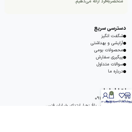
منحصربه‌فرد ارائه می‌دهیم.
دسترسی سریع
شگفت انگیز
آرایشی و بهداشتی
محصولات بومی
پیگیری سفارش
سوالات متداول
درباره ما
ارتباط با ما
0
09177736737
روشگاه
یست علاقه مندی ها
سبد خرید
حساب من
آدرس: بوشهر، باغ زهرا، ابتدای خیابان فنس
hobbaneh
hobbaneh
info@hobbaneh.com