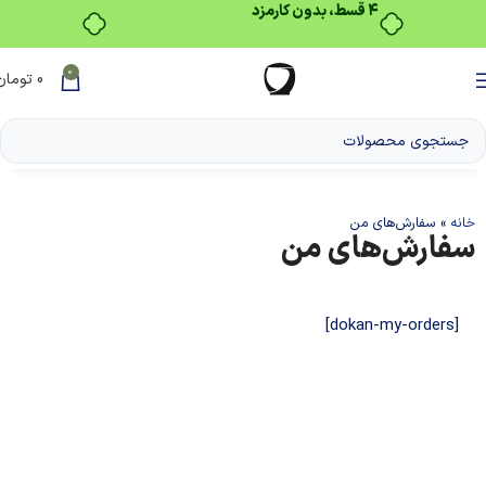
۴ قسط، بدون کارمزد
0
0
تومان
خانه
»
سفارش‌های من
سفارش‌های من
[dokan-my-orders]