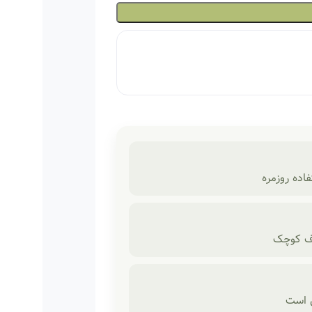
اده روزمره
وف کوچک
ل است