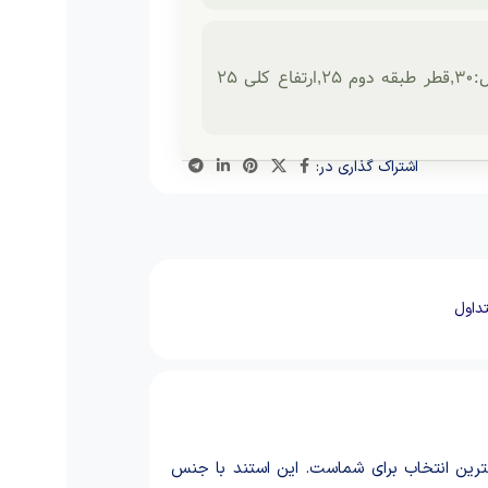
جنس: بامبو طبیعی | طراحی: چرخان | تعداد طبقات: 2 | قطر طبقه اول:30,قطر طبقه دوم 25,ارتفاع کلی 25
اشتراک گذاری در:
داول
رین انتخاب برای شماست. این استند با جنس