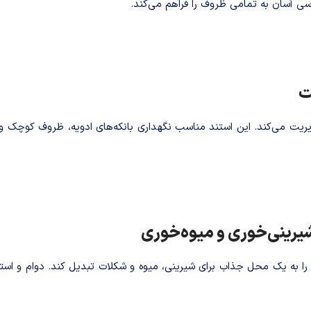
بامبوی بسیار ضخیم و بادوام ساخته شده 

🍰 استند دوطبقه چرخان ب
اند میز پذیرایی شما را به یک محل جذاب برای شیرینی، میوه و شکلات تب