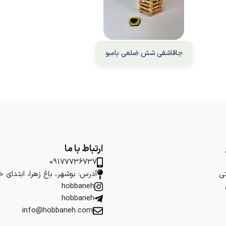
جاقاشقی شش ضلعی بامبو
ارتباط با ما
09177736737
ی
آدرس: بوشهر، باغ زهرا، ابتدای 
hobbaneh
hobbaneh
info@hobbaneh.com