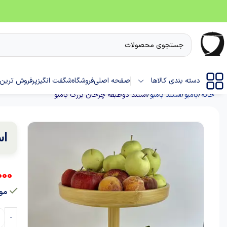
دسته بندی کالاها
صفحه اصلی
فروشگاه
شگفت انگیز
پرفروش ترین 
خانه
بامبو
استند بامبو
استند دوطبقه چرخان بزرگ بامبو
اس
000
موج