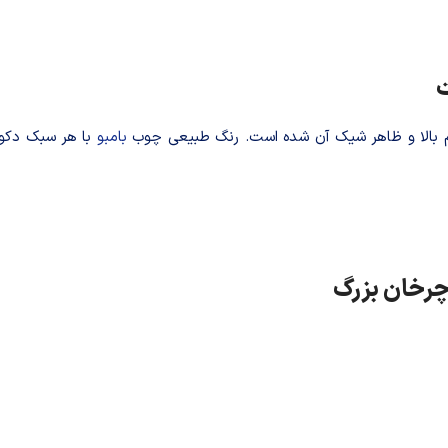

 گرم و دلنشین
بامبو
به کار رفته در این استند باعث دوام بالا و ظاه
🔍 مشخصات 