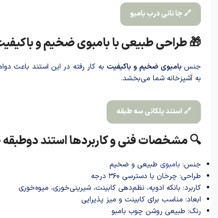
🔗 جا نانی درب بامبو
 طراحی طبیعی با بامبوی ضخیم و باکیفیت
ر شیک آن شده است. رنگ طبیعی چوب
بامبوی ضخیم و باکیفیت
جنس
به آشپزخانه شما می‌بخشد.
🔗 استند پلکانی سه طبقه
فنی و کاربردها استند دوطبقه چرخان بزرگ
طبیعی و ضخیم
بامبوی
جنس:
طراحی: چرخان با دسترسی ۳۶۰ درجه
کاربرد: بانکه ادویه، نظم‌دهی کابینت، شیرینی‌خوری، میوه‌خوری
ابعاد: مناسب برای کابینت و میز پذیرایی
رنگ: طبیعی روشن چوب بامبو