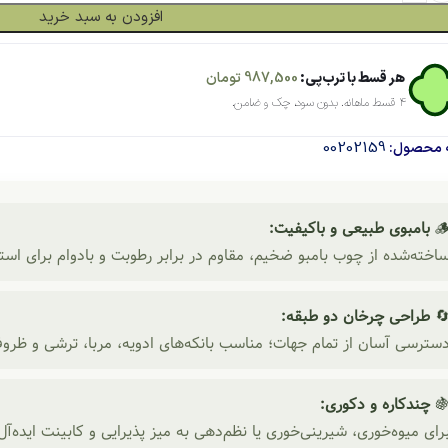
افزودن به سبد خرید
تومان
987,500
هر قسط با ترب‌پی:
۴ قسط ماهانه. بدون سود، چک و ضامن.
00202159
شناسه م
بامبوی طبیعی و باکیفیت:

از چوب بامبو ضخیم، مقاوم در برابر رطوبت و بادوام برای استفاده روزمر
طراحی چرخان دو طبقه:

آسان از تمام جهات؛ مناسب بانکه‌های ادویه، مربا، ترشی و ظروف کوچ
چندکاره و دکوری:

میوه‌خوری، شیرینی‌خوری یا نظم‌دهی به میز پذیرایی و کابینت ایده‌آل اس