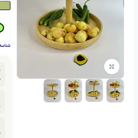
حصول:
برای بزرگنمایی کلیک کنید

ه

ک

ت