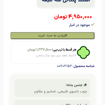
4,950,000
تومان
موجود در انبار
افزودن به سبد خرید
هر قسط با ترب‌پی:
1,237,500
تومان
۴ قسط ماهانه. بدون سود، چک و ضامن.
00202152
شناسه محصول:
🪵
جنس بدنه:
چوب بامبوی طبیعی، ضخیم و مقاوم