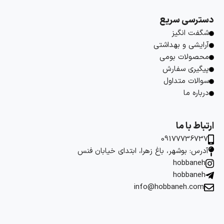
دسترسی سریع
شگفت انگیز
آرایشی و بهداشتی
محصولات بومی
پیگیری سفارش
سوالات متداول
درباره ما
ارتباط با ما
09177736737
آدرس: بوشهر، باغ زهرا، ابتدای خیابان فنس
hobbaneh
hobbaneh
info@hobbaneh.com