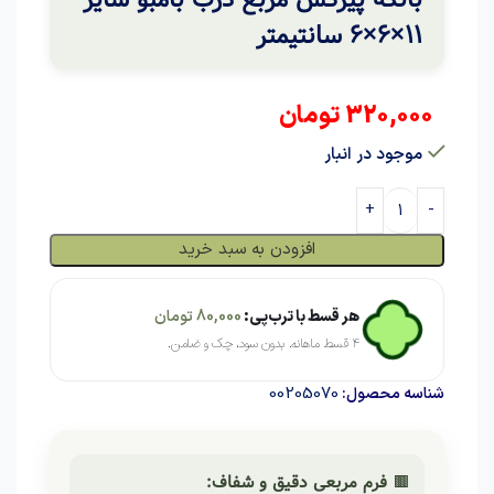
11×6×6 سانتیمتر
320,000
تومان
موجود در انبار
افزودن به سبد خرید
هر قسط با ترب‌پی:
80,000
تومان
۴ قسط ماهانه. بدون سود، چک و ضامن.
00205070
شناسه محصول:
🟫
فرم مربعی دقیق و شفاف: