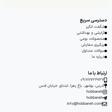
دسترسی سریع
شگفت انگیز
آرایشی و بهداشتی
محصولات بومی
پیگیری سفارش
سوالات متداول
درباره ما
ارتباط با ما
09177736737
آدرس: بوشهر، باغ زهرا، ابتدای خیابان فنس
hobbaneh
hobbaneh
info@hobbaneh.com