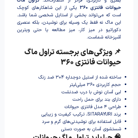
بصری و کاربردی، فراتر از انتظارات‌اند.
تراول ماگ
حیوانات فانتزی 360
یکی از این شاهکارهای کوچک
است که می‌تواند بخشی از استایل شخصی شما باشد.
این ماگ نه فقط یک وسیله برای نوشید‌ن، بلکه عنصری
دکوراتیو در میز کار، میز مطالعه یا حتی ویترین
آشپزخانه شماست.
📌 ویژگی‌های برجسته تراول ماگ
حیوانات فانتزی 360
سا‌خته شد‌ه از استیل دوجداره 304 ضد زنگ
حجم کاربردی 360 میلی‌لیتر
لبی آسان نوش با درب ضدنشت
دارای بند برای حمل راحت
طراحی ۴ مدل فانتزی حیوانات
برند SITARAYURI، ترکیب کیفیت و زیبایی
قابل استفاده برای نوشیدنی‌های گرم و سرد
شستشوی آسان به صورت دستی