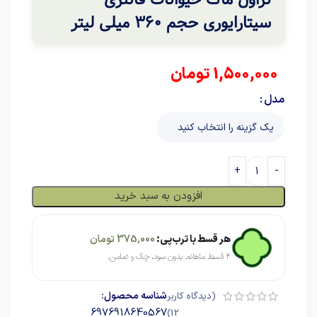
سیتارایوری حجم 360 میلی لیتر
1,500,000
تومان
مدل
افزودن به سبد خرید
هر قسط با ترب‌پی:
375,000
تومان
۴ قسط ماهانه. بدون سود، چک و ضامن.
شناسه محصول:
(دیدگاه کاربر
6976918640567
)
12