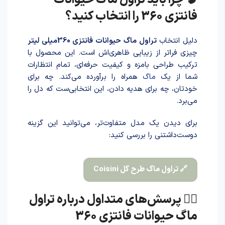
🧠 چرا باید تراول ماگ حیوانات
فانتزی 360 را انتخاب کنید؟
دلیل انتخاب
تراول ماگ حیوانات فانتزی 360میلی لیتر
چیزی فراتر از زیبایی ظاهری‌اش است. این محصول با
ترکیب طراحی بامزه و کیفیت حرفه‌ای، تمام انتظارات
شما از یک
ماگ
همراه را برآورده می‌کند. چه برای
خودتان، چه برای هدیه داد‌ن، این انتخابی‌ست که دل را
می‌برد.
برای دیدن یک مدل متفاوت‌تر، می‌توانید این گزینه
دوست‌داشتنی را بررسی کنید:
🔗 تراول ماگ طرح گل Coisini
🙋‍♀️ پرسش‌های متداول درباره تراول
ماگ حیوانات فانتزی 360