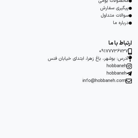
محصولات بومی
پیگیری سفارش
سوالات متداول
درباره ما
ارتباط با ما
09177736737
آدرس: بوشهر، باغ زهرا، ابتدای خیابان فنس
hobbaneh
hobbaneh
info@hobbaneh.com