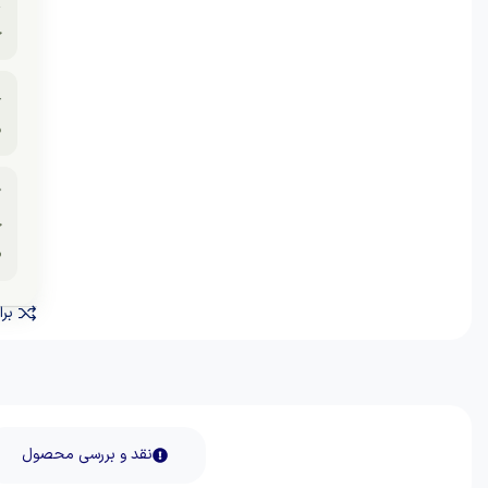

و

ی

ی
نید
نقد و بررسی محصول