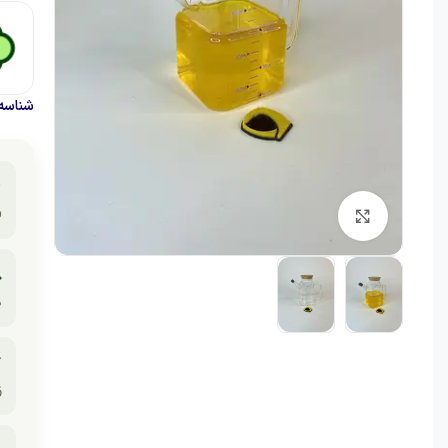
حصول:

ل
برای بزرگنمایی کلیک کنید

ی

ی