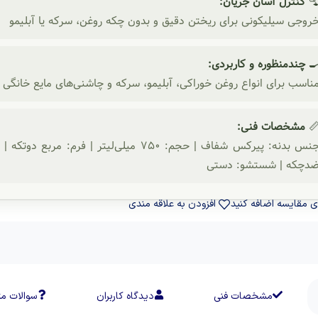
کنترل آسان جریان:

خروجی سیلیکونی برای ریختن دقیق و بدون چکه روغن، سرکه یا آبلیم
چندمنظوره و کاربردی:

مناسب برای انواع روغن خوراکی، آبلیمو، سرکه و چاشنی‌های مایع خانگ
مشخصات فنی:

 دوتکه | درب: بامبو طبیعی | خروجی: سیلیکونی
ضدچکه | شستشو: دست
افزودن به علاقه مندی
برای مقایسه اضافه ک
ات متداول
دیدگاه کاربران
مشخصات فنی