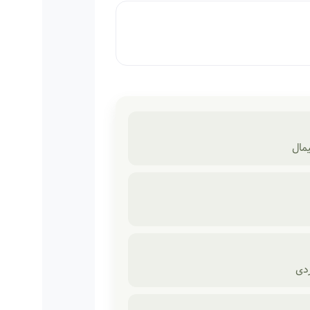
مال
دی