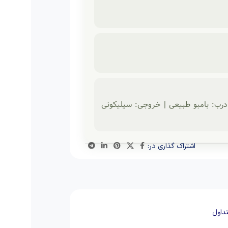
 فرم: مربع دوتکه | درب: بامبو طبیعی | خروجی: سیلیکونی
اشتراک گذاری در:
داول