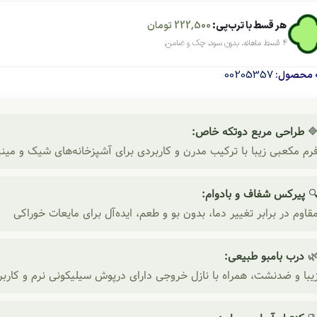
تومان
222,500
هر قسط با ترب‌پی:
۴ قسط ماهانه. بدون سود، چک و ضامن.
00205357
شناسه م
طراحی مربع دو‌تکه خاص:

 مکعبی زیبا با ترکیب مدرن و کاربردی برای آشپزخانه‌های شیک و مینیما
پیرکس شفاف و بادوام:

مقاوم در برابر تغییر دما، بدون بو و طعم، ایده‌آل برای مایعات خوراک
درب بامبو طبیعی:

با و ضدنشت، همراه با نازل خروجی دارای درپوش سیلیکونی نرم و کاربرد