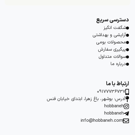
دسترسی سریع
شگفت انگیز
آرایشی و بهداشتی
محصولات بومی
پیگیری سفارش
سوالات متداول
درباره ما
ارتباط با ما
09177736737
آدرس: بوشهر، باغ زهرا، ابتدای خیابان فنس
hobbaneh
hobbaneh
info@hobbaneh.com