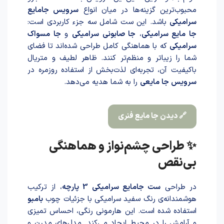
محبوب‌ترین گزینه‌ها در میان انواع
سرویس جامایع
سرامیکی
باشد. این ست شامل سه جزء کاربردی است:
جا مایع سرامیکی
،
جا صابونی سرامیکی
و
جا مسواک
سرامیکی
که با هماهنگی کامل طراحی شده‌اند تا فضای
شما را زیباتر و منظم‌تر کنند. ظاهر لطیف و متریال
باکیفیت آن، تجربه‌ای لذت‌بخش از استفاده روزمره در
سرویس جا مایعی
را به شما هدیه می‌دهد.
🔗 دیدن جا مایع فنری
✨ طراحی چشم‌نواز و هماهنگی
بی‌نقص
در طراحی
ست جامایع سرامیکی 3 پارچه
، از ترکیب
هوشمندانه‌ی رنگ سفید سرامیکی با جزئیات چوب
بامبو
استفاد‌ه شد‌ه است. این هارمونی رنگی، احساس تمیزی
و آرامش را در محیط ایجاد می‌کند. مدل‌های مدرن و