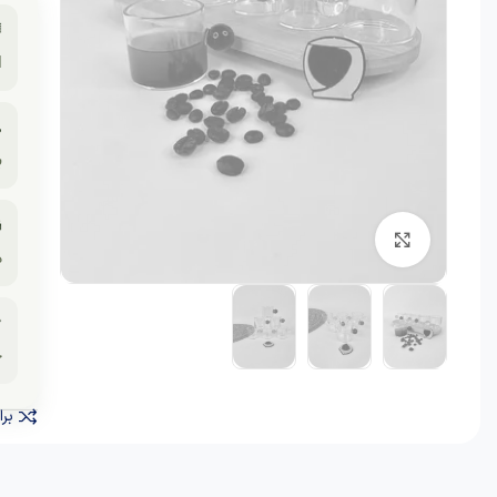

.
☕
.

برای بزرگنمایی کلیک کنید
.

دد
نید