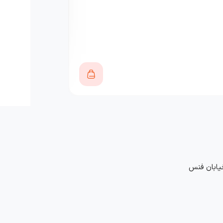
380,000
تومان
خیابان فنس