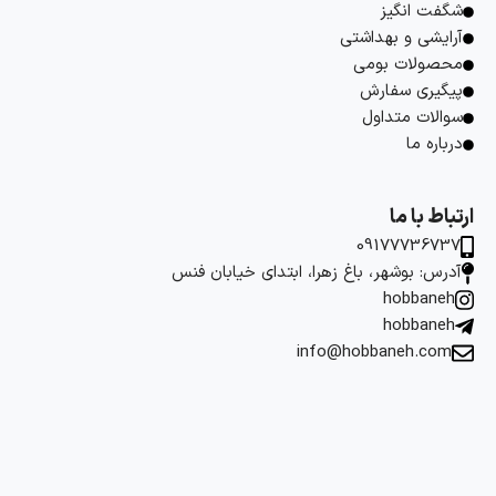
شگفت انگیز
آرایشی و بهداشتی
محصولات بومی
پیگیری سفارش
سوالات متداول
درباره ما
ارتباط با ما
09177736737
آدرس: بوشهر، باغ زهرا، ابتدای خیابان فنس
hobbaneh
hobbaneh
info@hobbaneh.com