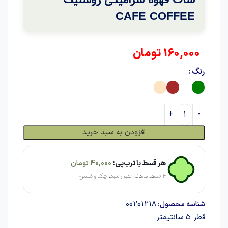
CAFE COFFEE
160,000
تومان
رنگ
افزودن به سبد خرید
هر قسط با ترب‌پی:
40,000
تومان
۴ قسط ماهانه. بدون سود، چک و ضامن.
00201218
شناسه محصول:
قطر 5 سانتیمتر