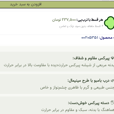
افزودن به سبد خرید
تومان
237,500
هر قسط با ترب‌پی:
۴ قسط ماهانه. بدون سود، چک و ضامن.
00205351
شناسه م
پیرکس مقاوم و شفاف:

بدنه مربعی از شیشه پیرکس حرارت‌دیده با مقاومت بالا در برابر حرار
درب بامبو با طرح مینیمال:

جنس طبیعی و گرم با ظاهری چشم‌نواز و خا
دسته پیرکس خوش‌دست:
🖐
هماهنگ با بدنه، سبک و مقاوم در برابر حرار