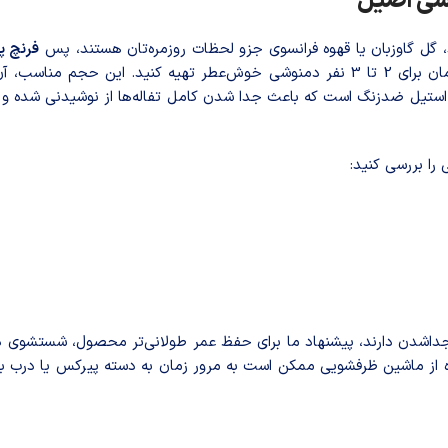
وشی اصیل
، گل گاوزبان یا قهوه فرانسوی جزو لحظات روزمره‌تان هستند، پس
فرنچ پرس
شما طر‌احی شد‌ه است. با ظرفیت 600 میلی‌لیتر، می‌توانید همزمان برای 2 تا 3 نفر دمنوشی خوش‌عط
رس، استیل ضدزنگ است که باعث جدا شدن کامل تفاله‌ها از نوشیدنی شده 
را بررسی کنید:
داشدن دارند، پیشنهاد ما برای حفظ عمر طولانی‌تر محصول، شستشوی د
اده از ماشین ظرفشویی ممکن است به مرور زمان به دسته پیرکس یا درب ب