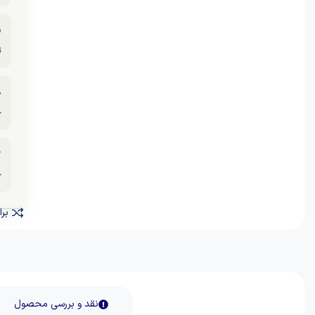
⚫
ه
☕
ی

ی
نید
نقد و بررسی محصول