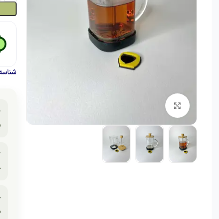
حصول:
برای بزرگنمایی کلیک کنید

ت

ص
️
ت