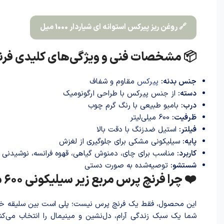
🔗 روغن ریز پیرکس استوانه ای شیاردار 1000 میل
📦 مشخصات فنی و ویژگی‌های کلیدی فرنچ پرس
جنس بدنه:
پیرکس
مقاوم و شفاف
دسته:
از جنس پیرکس با طراحی ارگونومیک
درب:
بامبو طبیعی با رنگ گرم چوب
ظرفیت:
600 میلی‌لیتر
فیلتر:
استیل ضدزنگ با دقت بالا
پایه:
سیلیکونی مشکی برای جلوگیری از لغزش
کاربرد:
مناسب برای چای، دمنوش گیاهی، قهوه فرانسه، نوشیدنی 
شستشو:
توصیه‌شده به صورت دستی
❤️ چرا فرنچ پرس مربع زیر سیلیکونی 600 میل انتخابی بی‌نقص است؟
این محصول، فقط یک فرنچ پرس نیست؛ پلی است بین سلیقه خاص 
شما یک سبک زندگی آرام، دل‌نشین و مینیمال را انتخاب می‌کنی