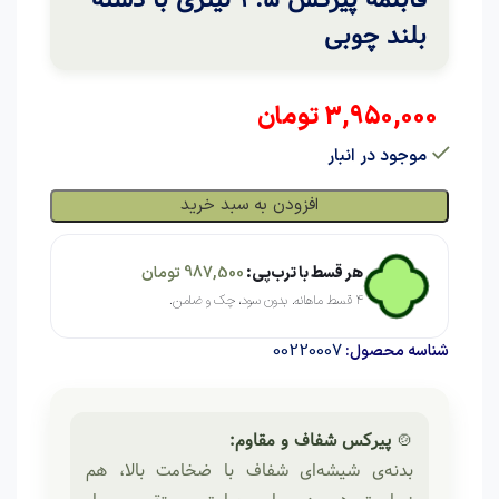
بلند چوبی
3,950,000
تومان
موجود در انبار
افزودن به سبد خرید
هر قسط با ترب‌پی:
987,500
تومان
۴ قسط ماهانه. بدون سود، چک و ضامن.
00220007
شناسه محصول:
🍲
پیرکس شفاف و مقاوم:
بدنه‌ی شیشه‌ای شفاف با ضخامت بالا، هم