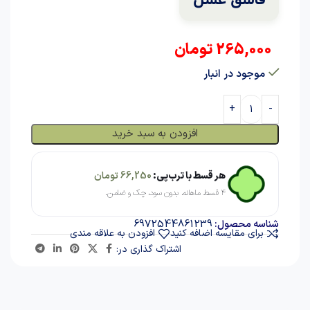
265,000
تومان
موجود در انبار
افزودن به سبد خرید
هر قسط با ترب‌پی:
66,250
تومان
۴ قسط ماهانه. بدون سود، چک و ضامن.
6972544861239
شناسه محصول:
برای مقایسه اضافه کنید
افزودن به علاقه مندی
اشتراک گذاری در: