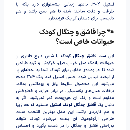
استیل 304، نه‌تنها زیبایی چشم‌نوازی دارد بلکه با
ظرافت و دقت سا‌خته شد‌ه تا هم ایمن باشد و هم
دلچسب برای دستان کوچک فرزندتان.
🐾 چرا قاشق و چنگال کودک
حیوانات خاص است؟
این
ست قاشق چنگال کودک
با شش طرح فانتزی از
حیوانات بانمک مثل خرس، فیل، خرگوش و گربه طر‌احی
شد‌ه تا هر وعده‌ی غذایی برای کودک شما به لحظه‌ای پر
از لبخند تبدیل شود. جنس استیل ضد زنگ 304 باعث
می‌شود این محصول سال‌ها براق و بهداشتی بماند.
برخلاف مدل‌های پلاستیکی، در برابر حرارت و خط‌وخش
مقاوم است و رنگ آن هیچ‌وقت کدر نمی‌شود. اگر به
دنبال یک
قاشق چنگال کودک استیل
هستید که هم زیبا
و هم کاربردی باشد، این مدل بهترین انتخاب است.
طراحی ارگونومیک آن باعث می‌شود کودک بتواند
به‌راحتی قاشق و چنگال را در دست بگیرد و احساس