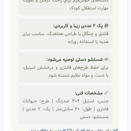
دسته‌های خوش‌فرم برای راحت گرفتن و تقویت
مهارت استقلال کودک
🎁
پک ۲ عددی زیبا و کاربردی:
قاشق و چنگال با طراحی هماهنگ، مناسب برای
هدیه یا استفاده روزانه
🧼
شستشو دستی توصیه می‌شود:
برای حفظ طرح‌های فانتزی و درخشش استیل،
با دست و مواد ملایم شسته شود
📏
مشخصات فنی:
جنس: استیل 304 ضدزنگ | طرح: حیوانات
فانتزی | طول: 20 سانتی‌متر | پک: ۲ عددی |
شستشو: دستی
برای مقایسه اضافه کنید
افزودن به علاقه مندی