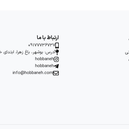
ارتباط با ما
09177736737
ی
آدرس: بوشهر، باغ زهرا، ابتدای 
hobbaneh
hobbaneh
info@hobbaneh.com