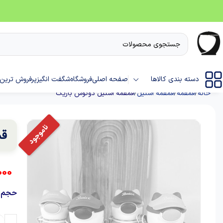
دسته بندی کالاها
صفحه اصلی
فروشگاه
شگفت انگیز
پرفروش ترین 
خانه
قمقمه
قمقمه استیل
قمقمه استیل دوگوش باریک
قم
000
حجم