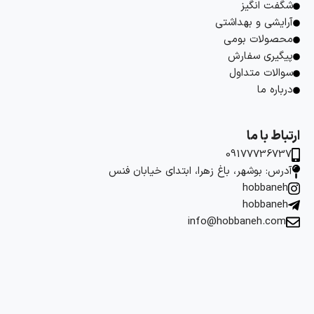
شگفت انگیز
آرایشی و بهداشتی
محصولات بومی
پیگیری سفارش
سوالات متداول
درباره ما
ارتباط با ما
09177736737
آدرس: بوشهر، باغ زهرا، ابتدای خیابان فنس
hobbaneh
hobbaneh
info@hobbaneh.com