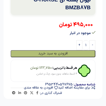
BMZB87B
495,000
تومان
موجود در انبار
افزودن به سبد خرید
هر قسط با ترب‌پی:
123,750
تومان
۴ قسط ماهانه. بدون سود، چک و ضامن.
6953440597675
شناسه محصول:
برای مقایسه اضافه کنید
افزودن به علاقه مندی
اشتراک گذاری در: