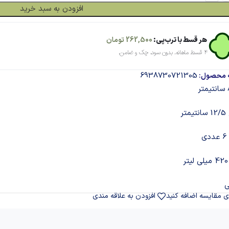
افزودن به سبد خرید
هر قسط با ترب‌پی:
262,500
تومان
۴ قسط ماهانه. بدون سود، چک و ضامن.
6938730721305
 محصول:
تر
ی
ی
ی مقایسه اضافه کنید
افزودن به علاقه مندی