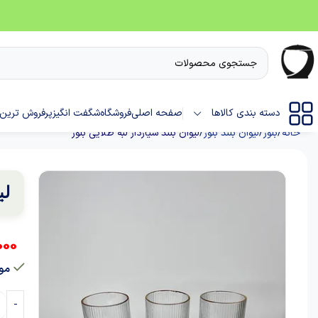
دسته بندی کالاها
صفحه اصلی
فروشگاه
شگفت انگیز
پرفروش ترین 
خانه
بلور
لیوان بلند بلور
لیوان بلند شیاردار لبه طلایی بلور
لی
000
موج