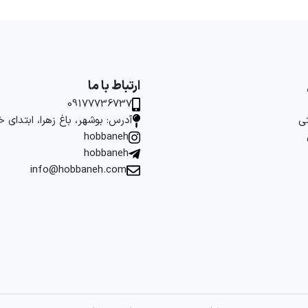
ارتباط با ما
09177736737
ی
آدرس: بوشهر، باغ زهرا، ابتدای 
hobbaneh
hobbaneh
info@hobbaneh.com