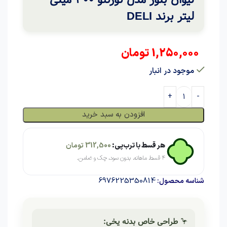
لیتر برند DELI
1,250,000
تومان
موجود در انبار
افزودن به سبد خرید
هر قسط با ترب‌پی:
312,500
تومان
۴ قسط ماهانه. بدون سود، چک و ضامن.
6976225350814
شناسه محصول:
🦩
طراحی خاص بدنه یخی: