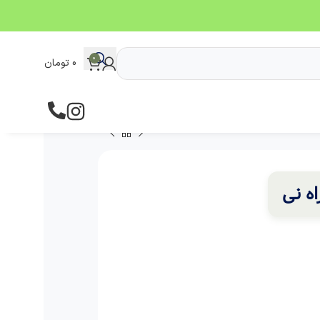
0
0
تومان
ه نی