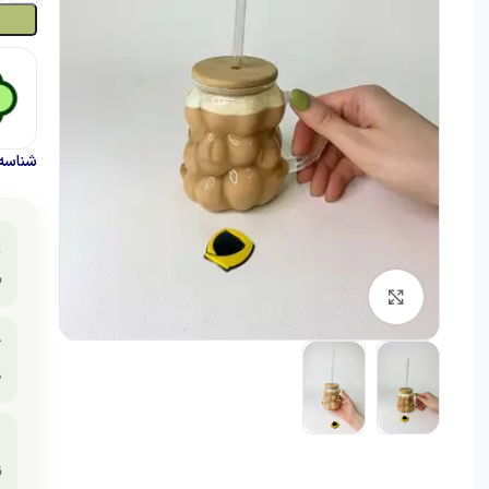
حصول:

.
برای بزرگنمایی کلیک کنید

.

ر