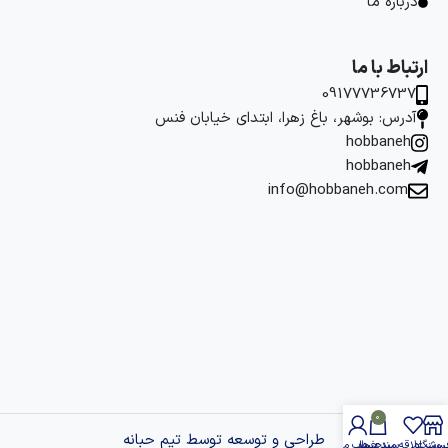
درباره ما
ارتباط با ما
09177736737
آدرس: بوشهر، باغ زهرا، ابتدای خیابان فنس
hobbaneh
hobbaneh
info@hobbaneh.com
0
طراحی و توسعه توسط تیم حبانه
روشگاه
یست علاقه مندی ها
سبد خرید
حساب من