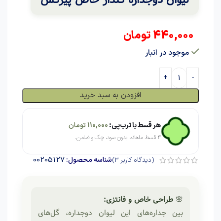
440,000
تومان
موجود در انبار
افزودن به سبد خرید
هر قسط با ترب‌پی:
110,000
تومان
۴ قسط ماهانه. بدون سود، چک و ضامن.
00205127
شناسه محصول:
(دیدگاه کاربر
3
)
🌸
طراحی خاص و فانتزی:
بین جداره‌های این لیوان دوجداره، گل‌های