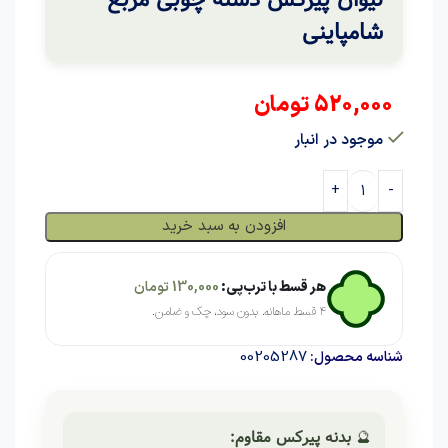
شامپاینی
520,000
تومان
موجود در انبار
افزودن به سبد خرید
هر قسط با ترب‌پی:
130,000
تومان
۴ قسط ماهانه. بدون سود، چک و ضامن.
00205287
شناسه محصول:
🔮
بدنه پیرکس مقاوم: