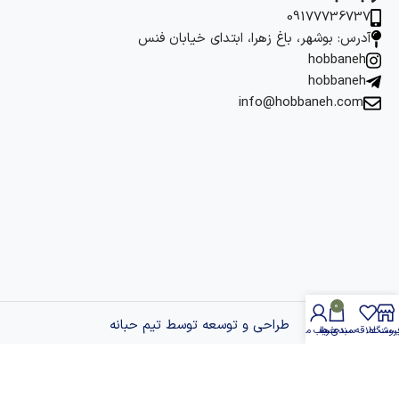
09177736737
آدرس: بوشهر، باغ زهرا، ابتدای خیابان فنس
hobbaneh
hobbaneh
info@hobbaneh.com
0
طراحی و توسعه توسط تیم حبانه
روشگاه
یست علاقه مندی ها
سبد خرید
حساب من