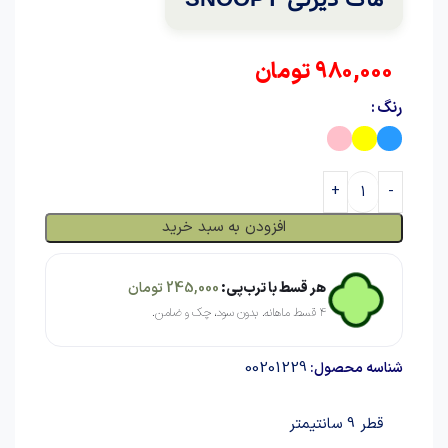
980,000
تومان
رنگ
افزودن به سبد خرید
هر قسط با ترب‌پی:
245,000
تومان
۴ قسط ماهانه. بدون سود، چک و ضامن.
00201229
شناسه محصول:
قطر 9 سانتیمتر