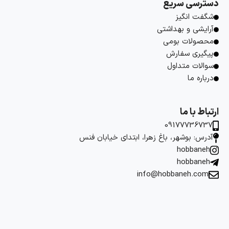
دسترسی سریع
شگفت انگیز
آرایشی و بهداشتی
محصولات بومی
پیگیری سفارش
سوالات متداول
درباره ما
ارتباط با ما
09177736737
آدرس: بوشهر، باغ زهرا، ابتدای خیابان فنس
hobbaneh
hobbaneh
info@hobbaneh.com