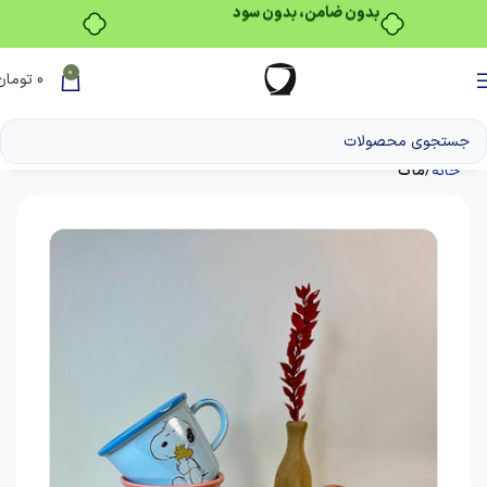
بدون ضامن، بدون سود
0
0
تومان
خانه
ماگ