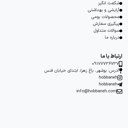
شگفت انگیز
آرایشی و بهداشتی
محصولات بومی
پیگیری سفارش
سوالات متداول
درباره ما
ارتباط با ما
09177736737
آدرس: بوشهر، باغ زهرا، ابتدای خیابان فنس
hobbaneh
hobbaneh
info@hobbaneh.com