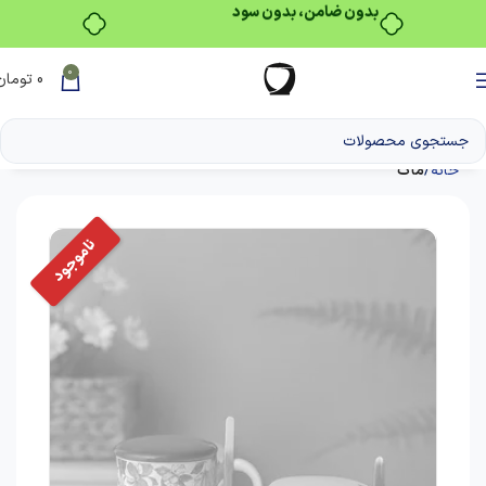
بدون ضامن، بدون سود
0
0
تومان
خانه
ماگ