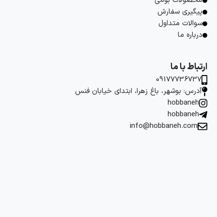
محصولات بومی
پیگیری سفارش
سوالات متداول
درباره ما
ارتباط با ما
09177736737
آدرس: بوشهر، باغ زهرا، ابتدای خیابان فنس
hobbaneh
hobbaneh
info@hobbaneh.com