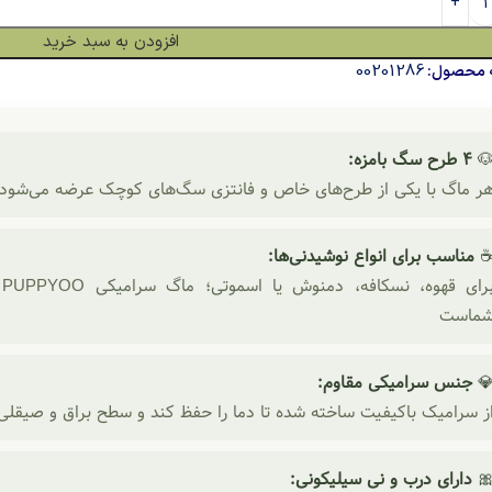
افزودن به سبد خرید
00201286
شناسه م
۴ طرح سگ بامزه:

انتزی سگ‌های کوچک عرضه می‌شود؛ مناسب برای عاشقان حیوانات خانگ
مناسب برای انواع نوشیدنی‌ها:
ی
شماس
جنس سرامیکی مقاوم:

 دما را حفظ کند و سطح براق و صیقلی‌اش برای مدت طولانی دوام بیاور
دارای درب و نی سیلیکونی:
