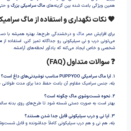
همین ویژگی با‌عث شد‌ه بین گزینه‌های
ماگ سرامیکی بزرگ
و حت
🧡 نکات نگهداری و استفاده از ماگ سرامیکی PPYOO
برای افزایش عمر
ماگ
و درخشندگی طرح‌ها، بهتره همیشه با دست 
می‌تونی درب و نی سیلیکونی رو جداگانه تمیز کنی. استفاده از
ما
شخصی و خاص ایجاد می‌کنه که یادآور لحظه‌های آرامشه.
❓ سوالات متداول (FAQ)
۱. آیا ماگ سرامیکی PUPPYOO مناسب نوشیدنی‌های داغ است؟
بله، جنس سرامیک مقاوم آن باعث حفظ دما برای مدت طولانی م
۲. نحوه شست‌وشوی ماگ چگونه است؟
بهتر است به صورت دستی شسته شود تا طرح‌های روی بدنه سالم 
۳. آیا نی و درب سیلیکونی قابل جدا شدن هستند؟
بله، هم نی و هم درب سیلیکونی کاملاً جداشونده و قابل شست‌و