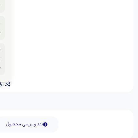
ر

د

ه
نید
نقد و بررسی محصول