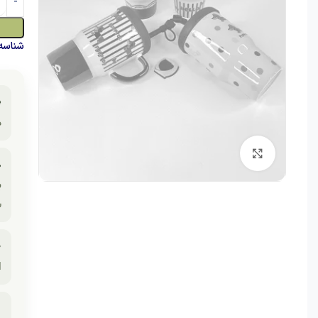
حصول:

ی
برای بزرگنمایی کلیک کنید
☕
ت

د
