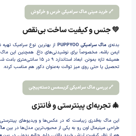
🔗 خرید مینی ماگ سرامیکی خرس و خرگوش
💚 جنس و کیفیت ساخت بی‌نقص
بدنه‌ی
ماگ سرامیکی PUPPYOO
از بهترین نوع سرامیک تهیه ش
ایمن باشه، مخصوصاً برای نوشیدنی‌های داغ. همچنین این ماگ
همیشه تازه بمونن. ابعاد استاندارد ۹ در ۱۵ سانتی‌متری با‌عث شد‌ه این ماگ جزو دسته‌ی
تحصیل یا حتی روی میز توالت به‌عنوان دکور هم مناسب کرده.
🔗 بررسی ماگ سرامیکی کریسمس دسته‌پیچی
🎄 تجربه‌ای پینترستی و فانتزی
این ماگ به‌قدری زیباست که در عکس‌ها و ویدیوهای پینترستی،
طراحی مینیمال اون رو به یکی از محبوب‌ترین مدل‌ها در بین
ماگ
هم از نظر کیفیت ارزش خرید بالایی داره. جالبه بدونی در بین
ما