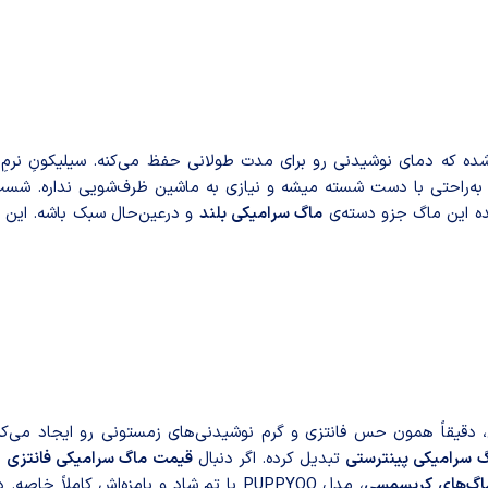
د‌ه که دمای نوشیدنی رو برای مدت طولانی حفظ می‌کنه. سیلیکونِ نرم
 به‌راحتی با دست شسته میشه و نیازی به ماشین ظرف‌شویی نداره. شس
ماگ سرامیکی بلند
و درعین‌حال سبک باشه. این و
 دقیقاً همون حس فانتزی و گرم نوشیدنی‌های زمستونی رو ایجاد می‌کن
 سرامیکی پینترستی
تبدیل کرده. اگر دنبال
قیمت ماگ سرامیکی فانتزی
م
گ‌های کریسمسی
، مدل PUPPYOO با تم شاد و بامزه‌اش کاملاً خاصه. در واقع، می‌تونه به‌عنوان