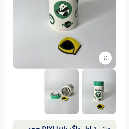
برای بزرگنمایی کلیک کنید
مینی تراول ماگ پاندا DiYi حجم