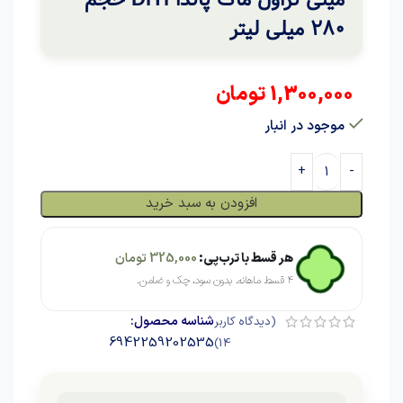
280 میلی لیتر
1,300,000
تومان
موجود در انبار
افزودن به سبد خرید
هر قسط با ترب‌پی:
325,000
تومان
۴ قسط ماهانه. بدون سود، چک و ضامن.
شناسه محصول:
(دیدگاه کاربر
6942259202535
)
14