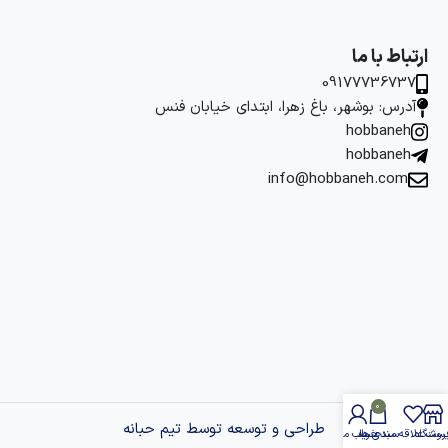
ارتباط با ما
09177736737
آدرس: بوشهر، باغ زهرا، ابتدای خیابان فنس
hobbaneh
hobbaneh
info@hobbaneh.com
0
طراحی و توسعه توسط تیم حبانه
روشگاه
یست علاقه مندی ها
سبد خرید
حساب من