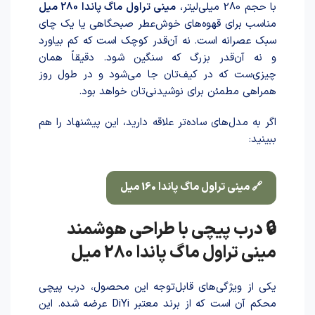
با حجم 280 میلی‌لیتر،
مینی تراول ماگ پاندا 280 میل
مناسب برای قهوه‌های خوش‌عطر صبحگاهی یا یک چای
سبک عصرانه است. نه آن‌قدر کوچک است که کم بیاورد
و نه آن‌قدر بزرگ که سنگین شود. دقیقاً همان
چیزی‌ست که در کیف‌تان جا می‌شود و در طول روز
همراهی مطمئن برای نوشیدنی‌تان خواهد بود.
اگر به مدل‌های ساده‌تر علاقه دارید، این پیشنهاد را هم
ببینید:
🔗 مینی تراول ماگ پاندا 160 میل
🔒 درب پیچی با طراحی هوشمند
مینی تراول ماگ پاندا 280 میل
یکی از ویژگی‌های قابل‌توجه این محصول، درب پیچی
محکم آن است که از برند معتبر DiYi عر‌ضه شد‌ه. این