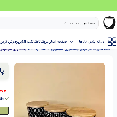
دسته بندی کالاها
صفحه اصلی
فروشگاه
شگفت انگیز
پرفروش ترین 
خانه
ظروف سرامیکی
پاسماوری سرامیکی
Danny Home
پاسماوری سرامیکی 
پا
000
فقط 1 عدد در ا