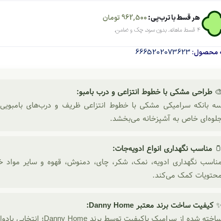
تومان
962,500
هر قسط با ترب‌پی:
۴ قسط ماهانه. بدون سود، چک و ضامن.
6665202073623
شناسه م
طراحی مشکی با خطوط انتزاعی و درب بامبو:

زاعی ظریف و درب‌های بامبویی، ترکیبی مدرن و شیک ایجاد کرده ک
جلوه‌ای خاص به آشپزخانه می‌بخشد
مناسب نگهداری انواع ادویه‌جات:

ی، دمنوش، قهوه و سایر مواد خشک؛ درب بامبو به حفظ عطر و تازگ
محتویات کمک می‌کند
کیفیت ساخت برند معتبر Danny Home:
ساخته شده از سرامیک باکیفیت توسط برند Danny Home؛ انتخابی بادوام، زیبا و مناسب برای استفاده روزمره