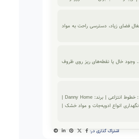
۱ سانتی‌متر است و بدون اشغال فضای زیاد، دسترسی راحت به مواد
وجود خال یا نقطه‌های ریز روی ظروف
جنس: سرامیک | درب: بامبو | تعداد بانکه: ۳ عدد | رنگ: مشکی | طرح: خطوط انتزاعی | برند: Danny Home |
سانتی‌متر | کاربرد: مناسب نگهداری انواع ادویه‌جات و مواد خشک |
اشتراک گذاری در: