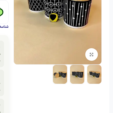
حصول:

ه
برای بزرگنمایی کلیک کنید
.

ی
.
✨
.