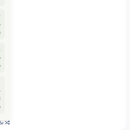

.

ف
.

ی
نید