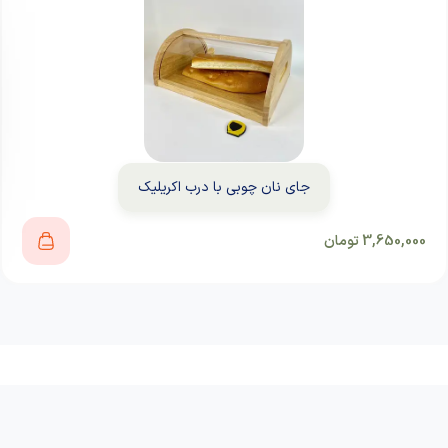
جای نان چوبی با درب اکریلیک
3,650,000
تومان