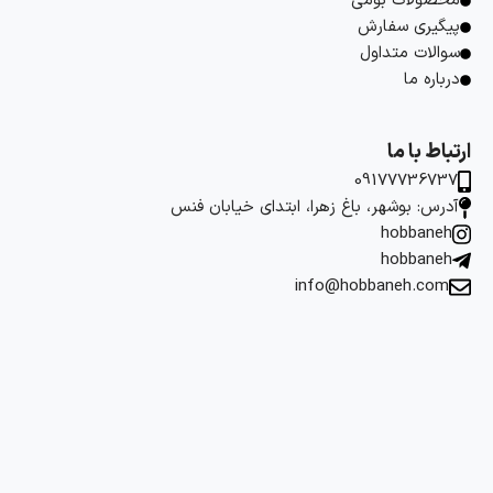
محصولات بومی
پیگیری سفارش
سوالات متداول
درباره ما
ارتباط با ما
09177736737
آدرس: بوشهر، باغ زهرا، ابتدای خیابان فنس
hobbaneh
hobbaneh
info@hobbaneh.com