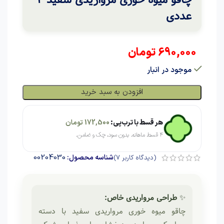
عددی
690,000
تومان
موجود در انبار
افزودن به سبد خرید
هر قسط با ترب‌پی:
172,500
تومان
۴ قسط ماهانه. بدون سود، چک و ضامن.
00204030
شناسه محصول:
(دیدگاه کاربر
7
)
✨
طراحی مرواریدی خاص:
چاقو میوه خوری مرواریدی سفید با دسته