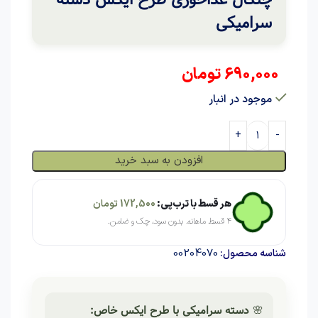
سرامیکی
690,000
تومان
موجود در انبار
افزودن به سبد خرید
هر قسط با ترب‌پی:
172,500
تومان
۴ قسط ماهانه. بدون سود، چک و ضامن.
00204070
شناسه محصول:
🌸
دسته سرامیکی با طرح ایکس خاص: