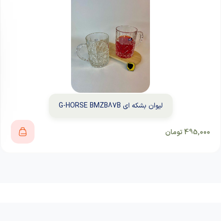
لیوان بشکه ای G-HORSE BMZB87B
495,000
تومان