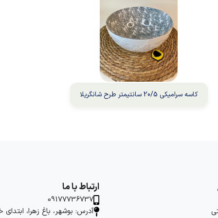
کاسه سرامیکی 20/5 سانتیمتر طرح شانگریلا
ارتباط با ما
09177736737
ی
آدرس: بوشهر، باغ زهرا، ابتدای 