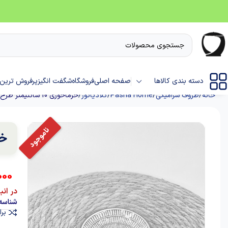
دسته بندی کالاها
صفحه اصلی
فروشگاه
شگفت انگیز
پرفروش ترین 
خانه
ظروف سرامیکی
Pasha Home
گلادیاتور
خرماخوری 10 سانتیمتر طرح گلادیاتور
خرماخ
000
در انب
شناسه
برا