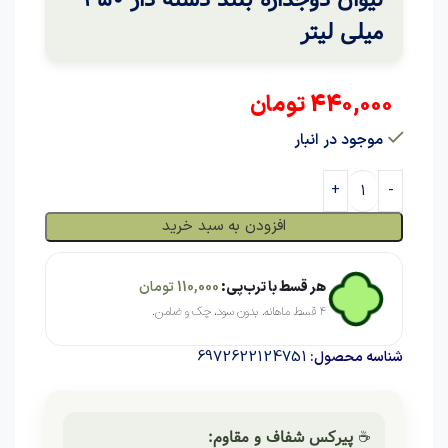
میلی لیتر
440,000
تومان
موجود در انبار
افزودن به سبد خرید
هر قسط با ترب‌پی:
110,000
تومان
۴ قسط ماهانه. بدون سود، چک و ضامن.
6972622124751
شناسه محصول:
☕
پیرکس شفاف و مقاوم: