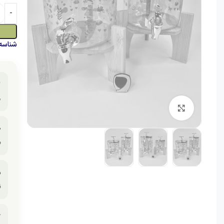
حصول:

.
برای بزرگنمایی کلیک کنید

.

.
