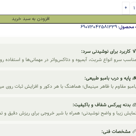
افزودن به سبد خرید
69073042581339
شناسه م
کاربرد برای نوشیدنی سرد:

ب سرو انواع شربت، آبمیوه و دتاکس‌واتر در مهمانی‌ها و استفاده روزمره
پایه و درب بامبو طبیعی:

امبو مقاوم با ظاهر مینیمال؛ هماهنگ با هر دکور و افزایش ثبات روی میز
بدنه پیرکس شفاف و باکیفیت:

یش زیبا و واضح نوشیدنی؛ همراه با شیر خروجی برای ریزش دقیق و تمیز
مشخصات فنی:
