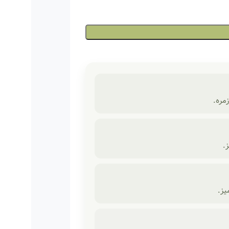
مره.
.
یز.