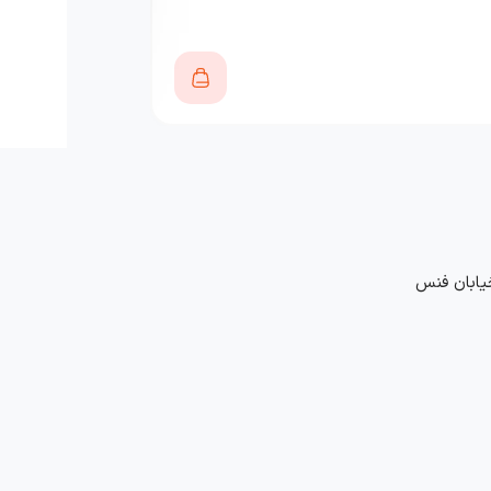
490,000
تومان
خیابان فنس