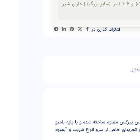
جنس: پیرکس + بامبو | رنگ: شامپاینی | ظرفیت: ۲.۶ لیتر (سایز کوچک) و ۳.۶ لیتر (سایز بزرگ) | دارای شیر
اشتراک گذاری در:
داول
پیرکس مقاوم ساخته شده و با پایه بامبو
جربه‌ای خاص از سرو انواع شربت و آبمیوه